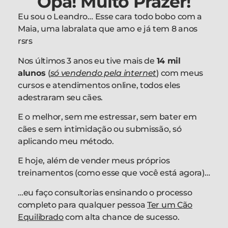
Opa! Muito Prazer!
Eu sou o Leandro… Esse cara todo bobo com a
Maia, uma labralata que amo e já tem 8 anos
rsrs
Nos últimos 3 anos eu tive mais de
14 mil
alunos
(
só vendendo pela internet
)
com meus
cursos e atendimentos online, todos eles
adestraram seu cães
.
E o melhor, sem me estressar, sem bater em
cães e sem intimidação ou submissão, só
aplicando meu método.
E hoje, além de vender meus próprios
treinamentos (como esse que você está agora)…
…eu faço consultorias ensinando o processo
completo para qualquer pessoa
Ter um Cão
Equilibrado
com alta chance de sucesso.