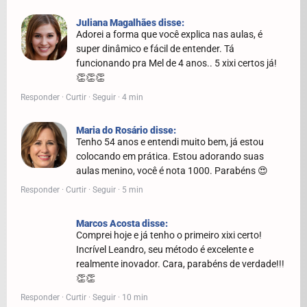
Juliana Magalhães disse:
Adorei a forma que você explica nas aulas, é
super dinâmico e fácil de entender. Tá
funcionando pra Mel de 4 anos.. 5 xixi certos já!
👏👏👏
Responder · Curtir · Seguir · 4 min
Maria do Rosário disse:
Tenho 54 anos e entendi muito bem, já estou
colocando em prática. Estou adorando suas
aulas menino, você é nota 1000. Parabéns 😍
Responder · Curtir · Seguir · 5 min
Marcos Acosta disse:
Comprei hoje e já tenho o primeiro xixi certo!
Incrível Leandro, seu método é excelente e
realmente inovador. Cara, parabéns de verdade!!!
👏👏
Responder · Curtir · Seguir · 10 min