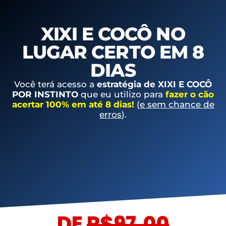
XIXI E COCÔ NO
LUGAR CERTO EM 8
DIAS
Você terá acesso a
estratégia de XIXI E COCÔ
POR INSTINTO
que eu utilizo para
fazer o cão
acertar 100% em até 8 dias!
(
e sem chance de
erros
).
DE
R$97,00